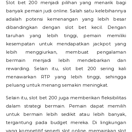
Slot bet 200 menjadi pilihan yang menarik bagi
banyak pemain judi online. Salah satu kelebihannya
adalah potensi kemenangan yang lebih besar
dibandingkan dengan slot bet kecil. Dengan
taruhan yang lebih tinggi, pemain memiliki
kesempatan untuk mendapatkan jackpot yang
lebih menggiurkan, membuat pengalaman
bermain menjadi lebih mendebarkan dan
rewarding. Selain itu, slot bet 200 sering kali
menawarkan RTP yang lebih tinggi, sehingga
peluang untuk menang semakin meningkat.
Selain itu, slot bet 200 juga memberikan fleksibilitas
dalam strategi bermain. Pemain dapat memilih
untuk bermain lebih sedikit atau lebih banyak,
tergantung pada budget mereka. Di lingkungan
yang kompetitif seperti slot online, memainkan slot