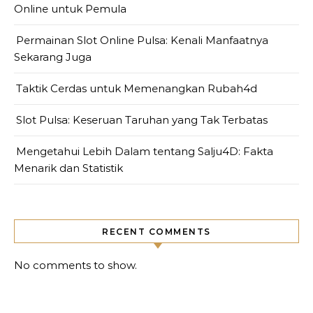
Online untuk Pemula
Permainan Slot Online Pulsa: Kenali Manfaatnya
Sekarang Juga
Taktik Cerdas untuk Memenangkan Rubah4d
Slot Pulsa: Keseruan Taruhan yang Tak Terbatas
Mengetahui Lebih Dalam tentang Salju4D: Fakta
Menarik dan Statistik
RECENT COMMENTS
No comments to show.