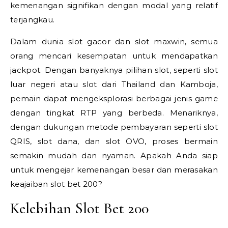
kemenangan signifikan dengan modal yang relatif
terjangkau.
Dalam dunia slot gacor dan slot maxwin, semua
orang mencari kesempatan untuk mendapatkan
jackpot. Dengan banyaknya pilihan slot, seperti slot
luar negeri atau slot dari Thailand dan Kamboja,
pemain dapat mengeksplorasi berbagai jenis game
dengan tingkat RTP yang berbeda. Menariknya,
dengan dukungan metode pembayaran seperti slot
QRIS, slot dana, dan slot OVO, proses bermain
semakin mudah dan nyaman. Apakah Anda siap
untuk mengejar kemenangan besar dan merasakan
keajaiban slot bet 200?
Kelebihan Slot Bet 200