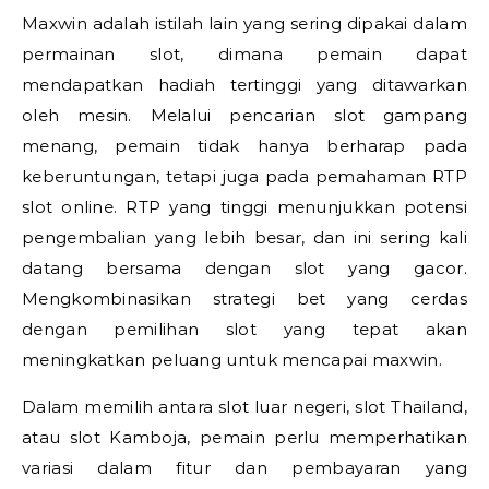
Maxwin adalah istilah lain yang sering dipakai dalam
permainan slot, dimana pemain dapat
mendapatkan hadiah tertinggi yang ditawarkan
oleh mesin. Melalui pencarian slot gampang
menang, pemain tidak hanya berharap pada
keberuntungan, tetapi juga pada pemahaman RTP
slot online. RTP yang tinggi menunjukkan potensi
pengembalian yang lebih besar, dan ini sering kali
datang bersama dengan slot yang gacor.
Mengkombinasikan strategi bet yang cerdas
dengan pemilihan slot yang tepat akan
meningkatkan peluang untuk mencapai maxwin.
Dalam memilih antara slot luar negeri, slot Thailand,
atau slot Kamboja, pemain perlu memperhatikan
variasi dalam fitur dan pembayaran yang