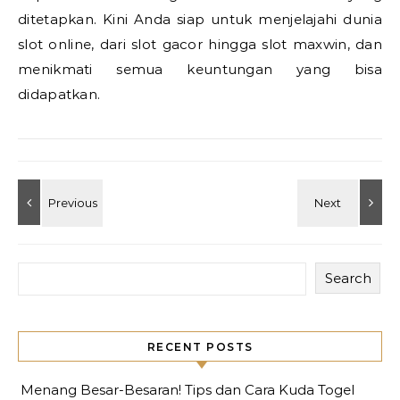
ditetapkan. Kini Anda siap untuk menjelajahi dunia
slot online, dari slot gacor hingga slot maxwin, dan
menikmati semua keuntungan yang bisa
didapatkan.
Search
RECENT POSTS
Menang Besar-Besaran! Tips dan Cara Kuda Togel