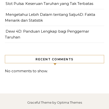
Slot Pulsa: Keseruan Taruhan yang Tak Terbatas
Mengetahui Lebih Dalam tentang Salju4D: Fakta
Menarik dan Statistik
Dewi 4D: Panduan Lengkap bagi Penggemar
Taruhan
RECENT COMMENTS
No comments to show.
Graceful Theme by
Optima Themes