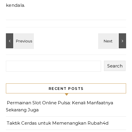
kendala.
Search
RECENT POSTS
Permainan Slot Online Pulsa: Kenali Manfaatnya
Sekarang Juga
Taktik Cerdas untuk Memenangkan Rubah4d