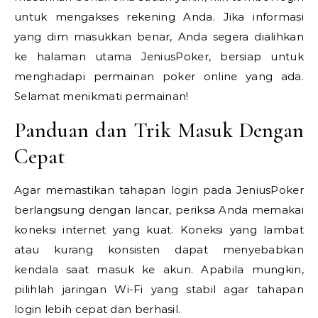
untuk mengakses rekening Anda. Jika informasi
yang dim masukkan benar, Anda segera dialihkan
ke halaman utama JeniusPoker, bersiap untuk
menghadapi permainan poker online yang ada.
Selamat menikmati permainan!
Panduan dan Trik Masuk Dengan
Cepat
Agar memastikan tahapan login pada JeniusPoker
berlangsung dengan lancar, periksa Anda memakai
koneksi internet yang kuat. Koneksi yang lambat
atau kurang konsisten dapat menyebabkan
kendala saat masuk ke akun. Apabila mungkin,
pilihlah jaringan Wi-Fi yang stabil agar tahapan
login lebih cepat dan berhasil.