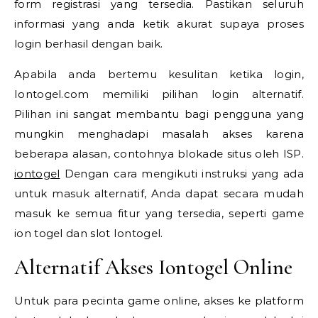
form registrasi yang tersedia. Pastikan seluruh
informasi yang anda ketik akurat supaya proses
login berhasil dengan baik.
Apabila anda bertemu kesulitan ketika login,
Iontogel.com memiliki pilihan login alternatif.
Pilihan ini sangat membantu bagi pengguna yang
mungkin menghadapi masalah akses karena
beberapa alasan, contohnya blokade situs oleh ISP.
iontogel
Dengan cara mengikuti instruksi yang ada
untuk masuk alternatif, Anda dapat secara mudah
masuk ke semua fitur yang tersedia, seperti game
ion togel dan slot Iontogel.
Alternatif Akses Iontogel Online
Untuk para pecinta game online, akses ke platform