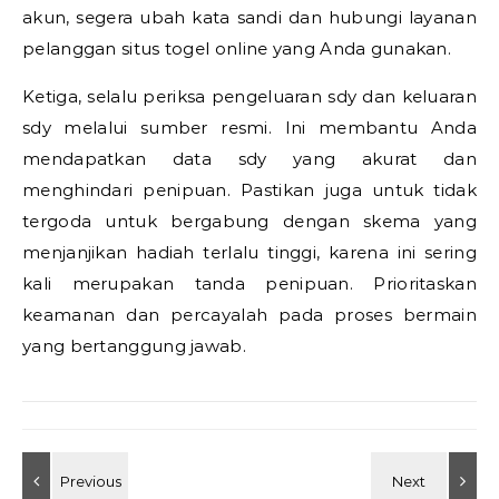
akun, segera ubah kata sandi dan hubungi layanan
pelanggan situs togel online yang Anda gunakan.
Ketiga, selalu periksa pengeluaran sdy dan keluaran
sdy melalui sumber resmi. Ini membantu Anda
mendapatkan data sdy yang akurat dan
menghindari penipuan. Pastikan juga untuk tidak
tergoda untuk bergabung dengan skema yang
menjanjikan hadiah terlalu tinggi, karena ini sering
kali merupakan tanda penipuan. Prioritaskan
keamanan dan percayalah pada proses bermain
yang bertanggung jawab.