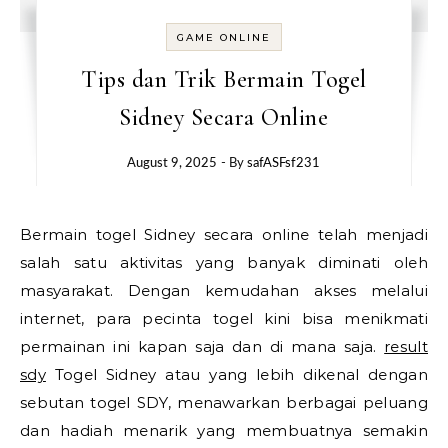
GAME ONLINE
Tips dan Trik Bermain Togel
Sidney Secara Online
August 9, 2025
- By
safASFsf231
Bermain togel Sidney secara online telah menjadi
salah satu aktivitas yang banyak diminati oleh
masyarakat. Dengan kemudahan akses melalui
internet, para pecinta togel kini bisa menikmati
permainan ini kapan saja dan di mana saja.
result
sdy
Togel Sidney atau yang lebih dikenal dengan
sebutan togel SDY, menawarkan berbagai peluang
dan hadiah menarik yang membuatnya semakin