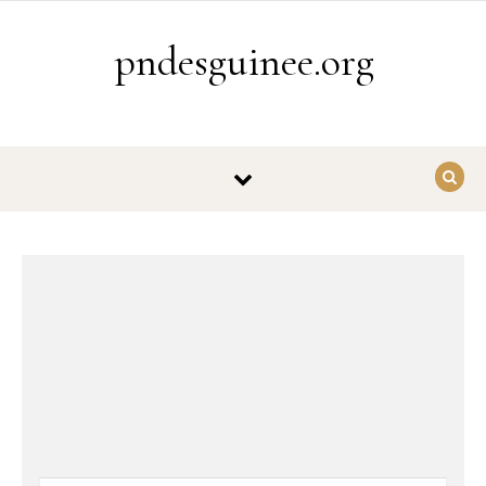
Skip to content
pndesguinee.org