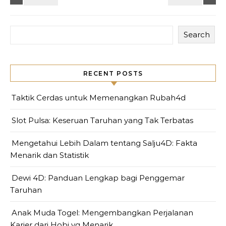
Search
RECENT POSTS
Taktik Cerdas untuk Memenangkan Rubah4d
Slot Pulsa: Keseruan Taruhan yang Tak Terbatas
Mengetahui Lebih Dalam tentang Salju4D: Fakta
Menarik dan Statistik
Dewi 4D: Panduan Lengkap bagi Penggemar
Taruhan
Anak Muda Togel: Mengembangkan Perjalanan
Karier dari Hobi yg Menarik