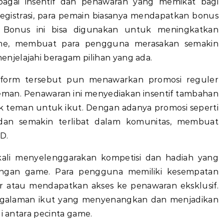
agai insentif dan penawaran yang memikat bagi
registrasi, para pemain biasanya mendapatkan bonus
Bonus ini bisa digunakan untuk meningkatkan
e, membuat para pengguna merasakan semakin
jelajahi beragam pilihan yang ada.
platform tersebut pun menawarkan promosi reguler
teman. Penawaran ini menyediakan insentif tambahan
 teman untuk ikut. Dengan adanya promosi seperti
 dan semakin terlibat dalam komunitas, membuat
D.
 kali menyelenggarakan kompetisi dan hadiah yang
gan game. Para pengguna memiliki kesempatan
atau mendapatkan akses ke penawaran eksklusif.
galaman ikut yang menyenangkan dan menjadikan
di antara pecinta game.