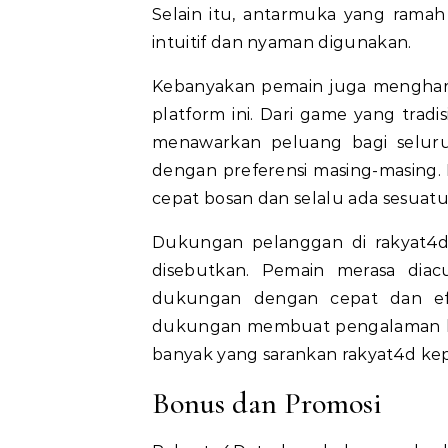
Selain itu, antarmuka yang ramah 
intuitif dan nyaman digunakan.
Kebanyakan pemain juga menghar
platform ini. Dari game yang tradis
menawarkan peluang bagi selu
dengan preferensi masing-masing. 
cepat bosan dan selalu ada sesuat
Dukungan pelanggan di rakyat4d 
disebutkan. Pemain merasa diac
dukungan dengan cepat dan efek
dukungan membuat pengalaman be
banyak yang sarankan rakyat4d ke
Bonus dan Promosi