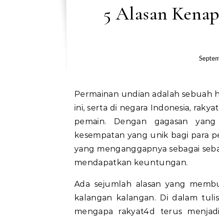
5 Alasan Kenap
Septem
Permainan undian adalah sebuah hiburan yang sangat amat digemari di berbagai dunia
ini, serta di negara Indonesia, ra
pemain. Dengan gagasan yang
kesempatan yang unik bagi para p
yang menganggapnya sebagai seba
mendapatkan keuntungan.
Ada sejumlah alasan yang membua
kalangan kalangan. Di dalam tuli
mengapa rakyat4d terus menjadi 