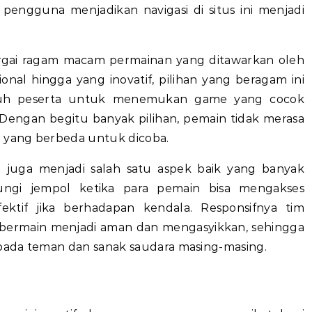
pengguna menjadikan navigasi di situs ini menjadi
gai ragam macam permainan yang ditawarkan oleh
ional hingga yang inovatif, pilihan yang beragam ini
ruh peserta untuk menemukan game yang cocok
Dengan begitu banyak pilihan, pemain tidak merasa
u yang berbeda untuk dicoba.
juga menjadi salah satu aspek baik yang banyak
ungi jempol ketika para pemain bisa mengakses
tif jika berhadapan kendala. Responsifnya tim
rmain menjadi aman dan mengasyikkan, sehingga
pada teman dan sanak saudara masing-masing.