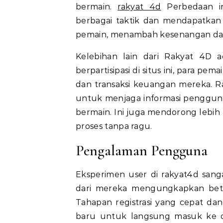
bermain.
rakyat 4d
Perbedaan i
berbagai taktik dan mendapatkan 
pemain, menambah kesenangan dala
Kelebihan lain dari Rakyat 4D 
berpartisipasi di situs ini, para p
dan transaksi keuangan mereka. R
untuk menjaga informasi penggun
bermain. Ini juga mendorong lebi
proses tanpa ragu.
Pengalaman Pengguna
Eksperimen user di rakyat4d sang
dari mereka mengungkapkan beta
Tahapan registrasi yang cepat d
baru untuk langsung masuk ke 