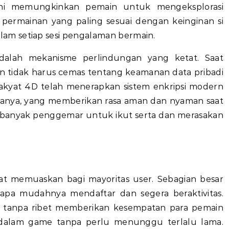
ni memungkinkan pemain untuk mengeksplorasi
permainan yang paling sesuai dengan keinginan si
m setiap sesi pengalaman bermain.
adalah mekanisme perlindungan yang ketat. Saat
emain tidak harus cemas tentang keamanan data pribadi
akyat 4D telah menerapkan sistem enkripsi modern
anya, yang memberikan rasa aman dan nyaman saat
h banyak penggemar untuk ikut serta dan merasakan
at memuaskan bagi mayoritas user. Sebagian besar
pa mudahnya mendaftar dan segera beraktivitas.
an tanpa ribet memberikan kesempatan para pemain
dalam game tanpa perlu menunggu terlalu lama.