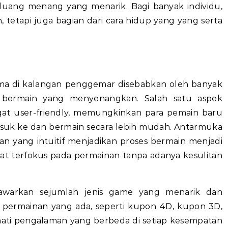
ang menang yang menarik. Bagi banyak individu,
 tetapi juga bagian dari cara hidup yang yang serta
ma di kalangan penggemar disebabkan oleh banyak
bermain yang menyenangkan. Salah satu aspek
gat user-friendly, memungkinkan para pemain baru
k ke dan bermain secara lebih mudah. Antarmuka
n yang intuitif menjadikan proses bermain menjadi
at terfokus pada permainan tanpa adanya kesulitan
awarkan sejumlah jenis game yang menarik dan
s permainan yang ada, seperti kupon 4D, kupon 3D,
ati pengalaman yang berbeda di setiap kesempatan