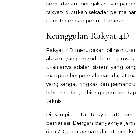
kemudahan mengakses sampai pelu
rakyat4d bukan sekadar permainan,
penuh dengan penuh harapan.
Keunggulan Rakyat 4D
Rakyat 4D merupakan pilihan uta
alasan yang mendukung proses 
utamanya adalah sistem yang san
maupun berpengalaman dapat masu
yang sangat ringkas dan pemandua
lebih mudah, sehingga pemain dap
teknis.
Di samping itu, Rakyat 4D men
bervariasi. Dengan banyaknya jeni
dan 2D, para pemain dapat menikm