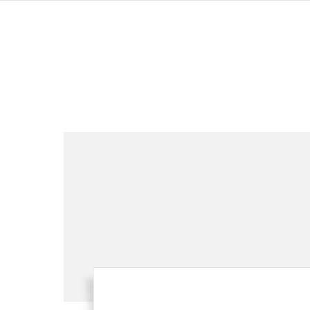
Skip to content