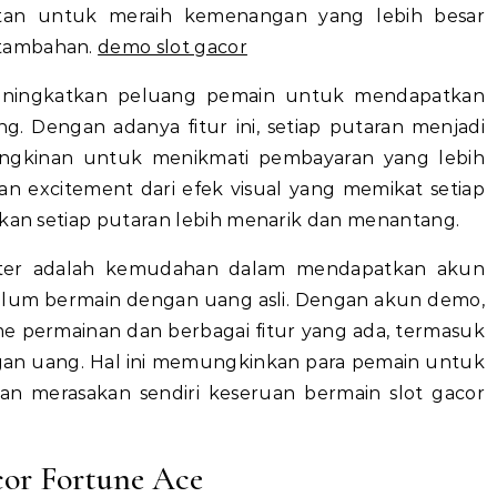
an untuk meraih kemenangan yang lebih besar
 tambahan.
demo slot gacor
 meningkatkan peluang pemain untuk mendapatkan
g. Dengan adanya fitur ini, setiap putaran menjadi
ngkinan untuk menikmati pembayaran yang lebih
an excitement dari efek visual yang memikat setiap
ikan setiap putaran lebih menarik dan menantang.
atter adalah kemudahan dalam mendapatkan akun
elum bermain dengan uang asli. Dengan akun demo,
 permainan dan berbagai fitur yang ada, termasuk
angan uang. Hal ini memungkinkan para pemain untuk
dan merasakan sendiri keseruan bermain slot gacor
cor Fortune Ace