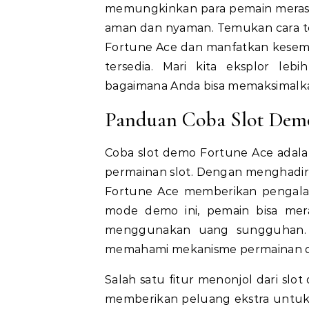
memungkinkan para pemain merasak
aman dan nyaman. Temukan cara t
Fortune Ace dan manfatkan kesempa
tersedia. Mari kita eksplor l
bagaimana Anda bisa memaksimalkan
Panduan Coba Slot Dem
Coba slot demo Fortune Ace adal
permainan slot. Dengan menghadi
Fortune Ace memberikan pengala
mode demo ini, pemain bisa mer
menggunakan uang sungguhan. I
memahami mekanisme permainan da
Salah satu fitur menonjol dari slot
memberikan peluang ekstra untuk