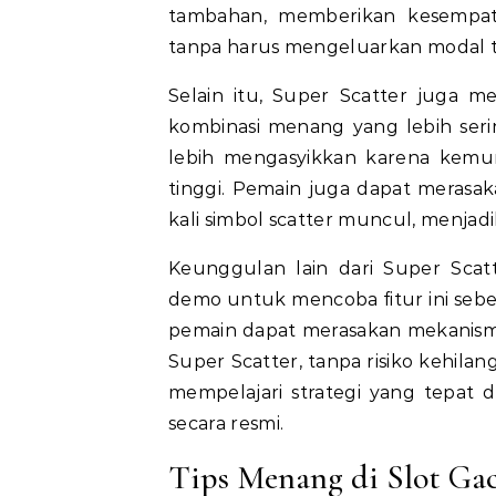
tambahan, memberikan kesempat
tanpa harus mengeluarkan modal
Selain itu, Super Scatter juga
kombinasi menang yang lebih serin
lebih mengasyikkan karena kemu
tinggi. Pemain juga dapat merasak
kali simbol scatter muncul, menjad
Keunggulan lain dari Super Sc
demo untuk mencoba fitur ini seb
pemain dapat merasakan mekanisme
Super Scatter, tanpa risiko kehil
mempelajari strategi yang tepat 
secara resmi.
Tips Menang di Slot Ga