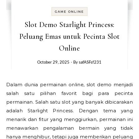
GAME ONLINE
Slot Demo Starlight Princess:
Peluang Emas untuk Pecinta Slot
Online
October 29, 2025
- By
safASFsf231
Dalam dunia permainan online, slot demo menjadi
salah satu pilihan favorit bagi para pecinta
permainan. Salah satu slot yang banyak dibicarakan
adalah Starlight Princess. Dengan tema yang
menarik dan fitur yang menggiurkan, permainan ini
menawarkan pengalaman bermain yang tidak
hanya menghibur, tetapi juga memberikan peluang