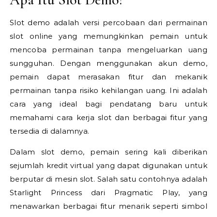
Slot demo adalah versi percobaan dari permainan
slot online yang memungkinkan pemain untuk
mencoba permainan tanpa mengeluarkan uang
sungguhan. Dengan menggunakan akun demo,
pemain dapat merasakan fitur dan mekanik
permainan tanpa risiko kehilangan uang. Ini adalah
cara yang ideal bagi pendatang baru untuk
memahami cara kerja slot dan berbagai fitur yang
tersedia di dalamnya.
Dalam slot demo, pemain sering kali diberikan
sejumlah kredit virtual yang dapat digunakan untuk
berputar di mesin slot. Salah satu contohnya adalah
Starlight Princess dari Pragmatic Play, yang
menawarkan berbagai fitur menarik seperti simbol