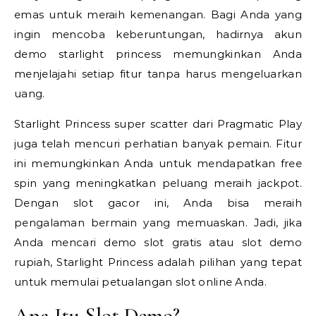
emas untuk meraih kemenangan. Bagi Anda yang
ingin mencoba keberuntungan, hadirnya akun
demo starlight princess memungkinkan Anda
menjelajahi setiap fitur tanpa harus mengeluarkan
uang.
Starlight Princess super scatter dari Pragmatic Play
juga telah mencuri perhatian banyak pemain. Fitur
ini memungkinkan Anda untuk mendapatkan free
spin yang meningkatkan peluang meraih jackpot.
Dengan slot gacor ini, Anda bisa meraih
pengalaman bermain yang memuaskan. Jadi, jika
Anda mencari demo slot gratis atau slot demo
rupiah, Starlight Princess adalah pilihan yang tepat
untuk memulai petualangan slot online Anda.
Apa Itu Slot Demo?