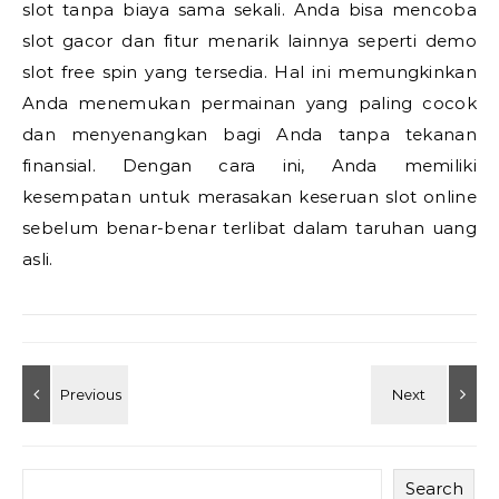
slot tanpa biaya sama sekali. Anda bisa mencoba
slot gacor dan fitur menarik lainnya seperti demo
slot free spin yang tersedia. Hal ini memungkinkan
Anda menemukan permainan yang paling cocok
dan menyenangkan bagi Anda tanpa tekanan
finansial. Dengan cara ini, Anda memiliki
kesempatan untuk merasakan keseruan slot online
sebelum benar-benar terlibat dalam taruhan uang
asli.
Search