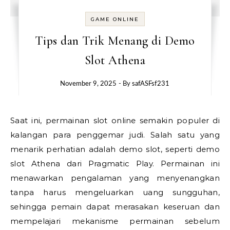
GAME ONLINE
Tips dan Trik Menang di Demo
Slot Athena
November 9, 2025
- By
safASFsf231
Saat ini, permainan slot online semakin populer di
kalangan para penggemar judi. Salah satu yang
menarik perhatian adalah demo slot, seperti demo
slot Athena dari Pragmatic Play. Permainan ini
menawarkan pengalaman yang menyenangkan
tanpa harus mengeluarkan uang sungguhan,
sehingga pemain dapat merasakan keseruan dan
mempelajari mekanisme permainan sebelum