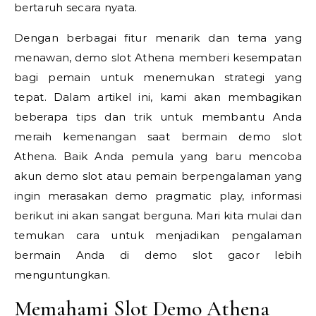
bertaruh secara nyata.
Dengan berbagai fitur menarik dan tema yang
menawan, demo slot Athena memberi kesempatan
bagi pemain untuk menemukan strategi yang
tepat. Dalam artikel ini, kami akan membagikan
beberapa tips dan trik untuk membantu Anda
meraih kemenangan saat bermain demo slot
Athena. Baik Anda pemula yang baru mencoba
akun demo slot atau pemain berpengalaman yang
ingin merasakan demo pragmatic play, informasi
berikut ini akan sangat berguna. Mari kita mulai dan
temukan cara untuk menjadikan pengalaman
bermain Anda di demo slot gacor lebih
menguntungkan.
Memahami Slot Demo Athena