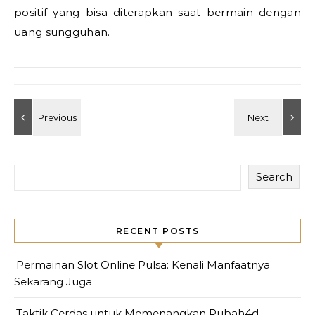
positif yang bisa diterapkan saat bermain dengan
uang sungguhan.
Search
RECENT POSTS
Permainan Slot Online Pulsa: Kenali Manfaatnya
Sekarang Juga
Taktik Cerdas untuk Memenangkan Rubah4d