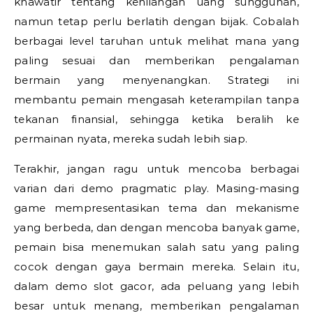
khawatir tentang kehilangan uang sungguhan,
namun tetap perlu berlatih dengan bijak. Cobalah
berbagai level taruhan untuk melihat mana yang
paling sesuai dan memberikan pengalaman
bermain yang menyenangkan. Strategi ini
membantu pemain mengasah keterampilan tanpa
tekanan finansial, sehingga ketika beralih ke
permainan nyata, mereka sudah lebih siap.
Terakhir, jangan ragu untuk mencoba berbagai
varian dari demo pragmatic play. Masing-masing
game mempresentasikan tema dan mekanisme
yang berbeda, dan dengan mencoba banyak game,
pemain bisa menemukan salah satu yang paling
cocok dengan gaya bermain mereka. Selain itu,
dalam demo slot gacor, ada peluang yang lebih
besar untuk menang, memberikan pengalaman