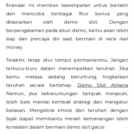
finansial. Ini memberi kesempatan untuk berlatih
dan mencoba berbagai fitur bonus yang
ditawarkan oleh demo slot. Dengan
berpengalaman pada akun demo, kamu akan lebih
siap dan percaya diri saat bermain di versi real
money.
Terakhir, tetap atur tempo permainanmu. Jangan
terburu-buru dalam menempatkan taruhan. Jika
kamu merasa sedang beruntung, tingkatkan
taruhan secara bertahap.
Demo Slot Athena
Namun, jika keberuntungan tampak menjauhi,
lebih baik menilai kembali strategi dan mengatur
batasan. Mengelola emosi dan taruhan dengan
bijak dapat membantu meraih kemenangan lebih
konsisten dalam bermain demo slot gacor.