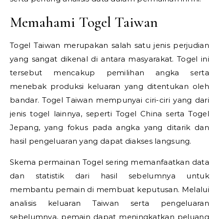
Memahami Togel Taiwan
Togel Taiwan merupakan salah satu jenis perjudian
yang sangat dikenal di antara masyarakat. Togel ini
tersebut mencakup pemilihan angka serta
menebak produksi keluaran yang ditentukan oleh
bandar. Togel Taiwan mempunyai ciri-ciri yang dari
jenis togel lainnya, seperti Togel China serta Togel
Jepang, yang fokus pada angka yang ditarik dan
hasil pengeluaran yang dapat diakses langsung.
Skema permainan Togel sering memanfaatkan data
dan statistik dari hasil sebelumnya untuk
membantu pemain di membuat keputusan. Melalui
analisis keluaran Taiwan serta pengeluaran
sebelumnya, pemain dapat meningkatkan peluang