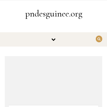
Skip to content
pndesguinee.org