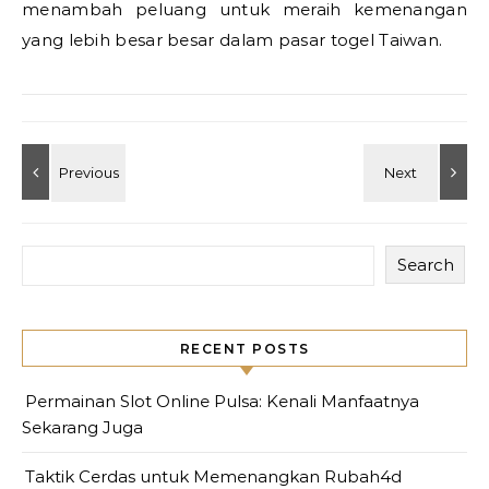
menambah peluang untuk meraih kemenangan
yang lebih besar besar dalam pasar togel Taiwan.
Search
RECENT POSTS
Permainan Slot Online Pulsa: Kenali Manfaatnya
Sekarang Juga
Taktik Cerdas untuk Memenangkan Rubah4d