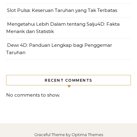
Slot Pulsa: Keseruan Taruhan yang Tak Terbatas
Mengetahui Lebih Dalam tentang Salju4D: Fakta
Menarik dan Statistik
Dewi 4D: Panduan Lengkap bagi Penggemar
Taruhan
RECENT COMMENTS
No comments to show.
Graceful Theme by
Optima Themes