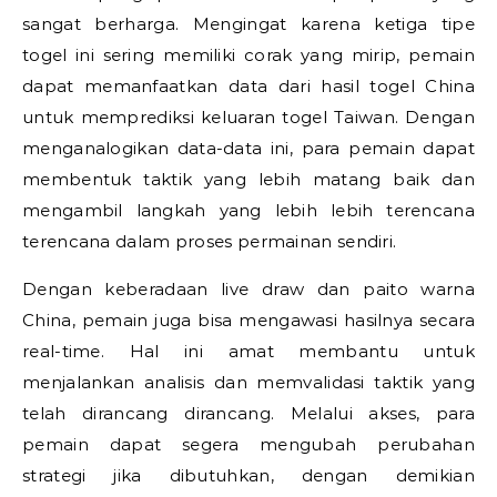
sangat berharga. Mengingat karena ketiga tipe
togel ini sering memiliki corak yang mirip, pemain
dapat memanfaatkan data dari hasil togel China
untuk memprediksi keluaran togel Taiwan. Dengan
menganalogikan data-data ini, para pemain dapat
membentuk taktik yang lebih matang baik dan
mengambil langkah yang lebih lebih terencana
terencana dalam proses permainan sendiri.
Dengan keberadaan live draw dan paito warna
China, pemain juga bisa mengawasi hasilnya secara
real-time. Hal ini amat membantu untuk
menjalankan analisis dan memvalidasi taktik yang
telah dirancang dirancang. Melalui akses, para
pemain dapat segera mengubah perubahan
strategi jika dibutuhkan, dengan demikian