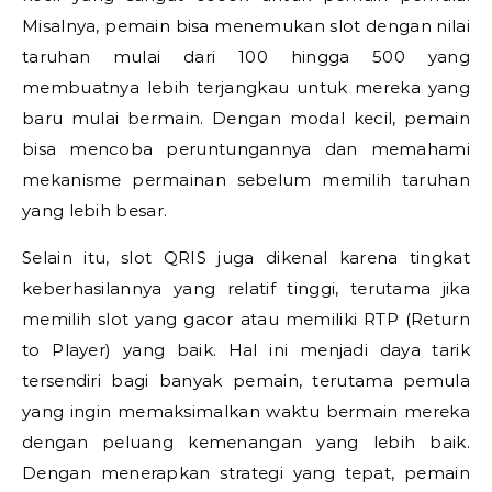
Misalnya, pemain bisa menemukan slot dengan nilai
taruhan mulai dari 100 hingga 500 yang
membuatnya lebih terjangkau untuk mereka yang
baru mulai bermain. Dengan modal kecil, pemain
bisa mencoba peruntungannya dan memahami
mekanisme permainan sebelum memilih taruhan
yang lebih besar.
Selain itu, slot QRIS juga dikenal karena tingkat
keberhasilannya yang relatif tinggi, terutama jika
memilih slot yang gacor atau memiliki RTP (Return
to Player) yang baik. Hal ini menjadi daya tarik
tersendiri bagi banyak pemain, terutama pemula
yang ingin memaksimalkan waktu bermain mereka
dengan peluang kemenangan yang lebih baik.
Dengan menerapkan strategi yang tepat, pemain