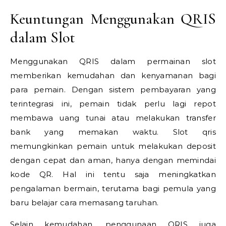
Keuntungan Menggunakan QRIS
dalam Slot
Menggunakan QRIS dalam permainan slot
memberikan kemudahan dan kenyamanan bagi
para pemain. Dengan sistem pembayaran yang
terintegrasi ini, pemain tidak perlu lagi repot
membawa uang tunai atau melakukan transfer
bank yang memakan waktu. Slot qris
memungkinkan pemain untuk melakukan deposit
dengan cepat dan aman, hanya dengan memindai
kode QR. Hal ini tentu saja meningkatkan
pengalaman bermain, terutama bagi pemula yang
baru belajar cara memasang taruhan.
Selain kemudahan, penggunaan QRIS juga