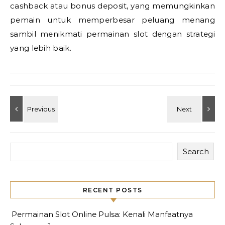
cashback atau bonus deposit, yang memungkinkan
pemain untuk memperbesar peluang menang
sambil menikmati permainan slot dengan strategi
yang lebih baik.
Search
RECENT POSTS
Permainan Slot Online Pulsa: Kenali Manfaatnya