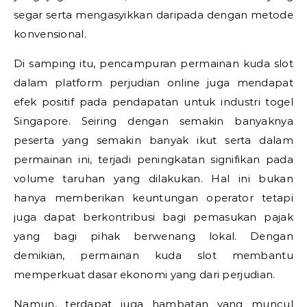
segar serta mengasyikkan daripada dengan metode
konvensional.
Di samping itu, pencampuran permainan kuda slot
dalam platform perjudian online juga mendapat
efek positif pada pendapatan untuk industri togel
Singapore. Seiring dengan semakin banyaknya
peserta yang semakin banyak ikut serta dalam
permainan ini, terjadi peningkatan signifikan pada
volume taruhan yang dilakukan. Hal ini bukan
hanya memberikan keuntungan operator tetapi
juga dapat berkontribusi bagi pemasukan pajak
yang bagi pihak berwenang lokal. Dengan
demikian, permainan kuda slot membantu
memperkuat dasar ekonomi yang dari perjudian.
Namun, terdapat juga hambatan yang muncul