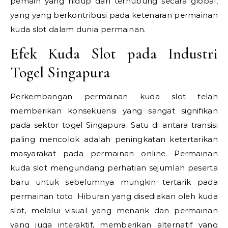
pemain yang hidup dan terhubung secara global,
yang yang berkontribusi pada ketenaran permainan
kuda slot dalam dunia permainan.
Efek Kuda Slot pada Industri
Togel Singapura
Perkembangan permainan kuda slot telah
memberikan konsekuensi yang sangat signifikan
pada sektor togel Singapura. Satu di antara transisi
paling mencolok adalah peningkatan ketertarikan
masyarakat pada permainan online. Permainan
kuda slot mengundang perhatian sejumlah peserta
baru untuk sebelumnya mungkin tertarik pada
permainan toto. Hiburan yang disediakan oleh kuda
slot, melalui visual yang menarik dan permainan
yang juga interaktif, memberikan alternatif yang