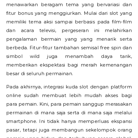
menawarkan beragam tema yang bervariasi dan
fitur bonus yang menggiurkan. Mulai dari slot yang
memiliki tema aksi sampai berbasis pada film-film
dan acara televisi, pergeseran ini melahirkan
pengalaman bermain yang yang menarik serta
berbeda. Fitur-fitur tambahan semisal free spin dan
simbol wild juga menambah daya tarik,
memberikan ekspektasi bagi meraih kemenangan
besar di seluruh permainan.
Pada akhirnya, integrasi kuda slot dengan platform
online sudah membuat lebih mudah akses bagi
para pemain. Kini, para pemain sanggup merasakan
permainan di mana saja serta di mana saja melalui
smartphone. Ini tidak hanya memperluas ekspansi
pasar, tetapi juga membangun sekelompok orang