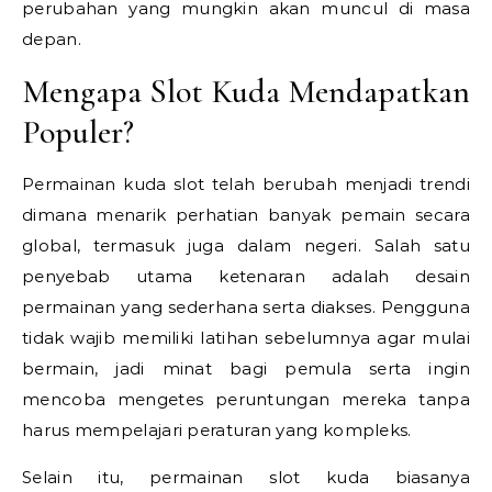
perubahan yang mungkin akan muncul di masa
depan.
Mengapa Slot Kuda Mendapatkan
Populer?
Permainan kuda slot telah berubah menjadi trendi
dimana menarik perhatian banyak pemain secara
global, termasuk juga dalam negeri. Salah satu
penyebab utama ketenaran adalah desain
permainan yang sederhana serta diakses. Pengguna
tidak wajib memiliki latihan sebelumnya agar mulai
bermain, jadi minat bagi pemula serta ingin
mencoba mengetes peruntungan mereka tanpa
harus mempelajari peraturan yang kompleks.
Selain itu, permainan slot kuda biasanya