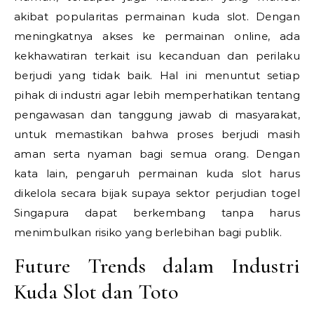
akibat popularitas permainan kuda slot. Dengan
meningkatnya akses ke permainan online, ada
kekhawatiran terkait isu kecanduan dan perilaku
berjudi yang tidak baik. Hal ini menuntut setiap
pihak di industri agar lebih memperhatikan tentang
pengawasan dan tanggung jawab di masyarakat,
untuk memastikan bahwa proses berjudi masih
aman serta nyaman bagi semua orang. Dengan
kata lain, pengaruh permainan kuda slot harus
dikelola secara bijak supaya sektor perjudian togel
Singapura dapat berkembang tanpa harus
menimbulkan risiko yang berlebihan bagi publik.
Future Trends dalam Industri
Kuda Slot dan Toto