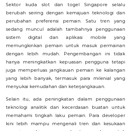
Sektor kuda slot dan togel Singapore selalu
berubah seiring dengan kemajuan teknologi dan
perubahan preferensi pemain. Satu tren yang
sedang muncul adalah tambahnya penggunaan
sistem digital dan aplikasi mobile yang
memungkinkan pemain untuk masuk permainan
dengan lebih mudah. Pengembangan ini tidak
hanya meningkatkan kepuasan pengguna tetapi
juga memperluas jangkauan pemain ke kalangan
yang lebih banyak, termasuk para milenial yang
menyukai kemudahan dan keterjangkauan.
Selain itu, ada peningkatan dalam penggunaan
teknologi analitik dan kecerdasan buatan untuk
memahami tingkah laku pemain. Para developer
kini lebih mampu mengenali tren dan kesukaan