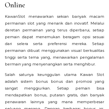
Online
KawanSlot menawarkan sekian banyak macam
permainan slot yang menarik dan inovatif. Melalui
deretan permainan yang terus diperbarui, setiap
pemain dapat menemukan beragam opsi sesuai
dari selera serta preferensi mereka. Setiap
permainan dibuat menggunakan visual berkualitas
tinggi serta tema yang, menawarkan pengalaman
bermain yang menyenangkan serta menghibur.
Salah satunya keunggulan utama Kawan Slot
adalah sistem bonus bonus dan promosi yang
sangat menggiurkan. Setiap pemain bisa
mendapatkan bonus, putaran gratis, dan banyak
penawaran lainnya yang mana memperbesar
peluang menang. Dengan berbagai bonus ini,