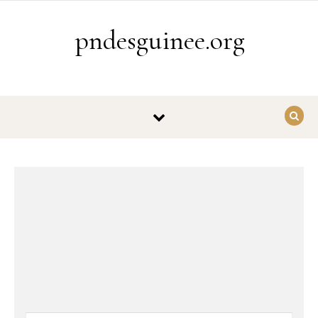
Skip to content
pndesguinee.org