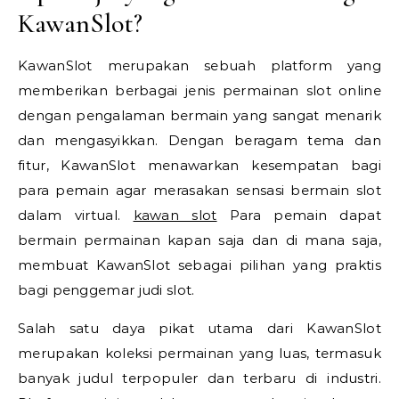
KawanSlot?
KawanSlot merupakan sebuah platform yang
memberikan berbagai jenis permainan slot online
dengan pengalaman bermain yang sangat menarik
dan mengasyikkan. Dengan beragam tema dan
fitur, KawanSlot menawarkan kesempatan bagi
para pemain agar merasakan sensasi bermain slot
dalam virtual.
kawan slot
Para pemain dapat
bermain permainan kapan saja dan di mana saja,
membuat KawanSlot sebagai pilihan yang praktis
bagi penggemar judi slot.
Salah satu daya pikat utama dari KawanSlot
merupakan koleksi permainan yang luas, termasuk
banyak judul terpopuler dan terbaru di industri.