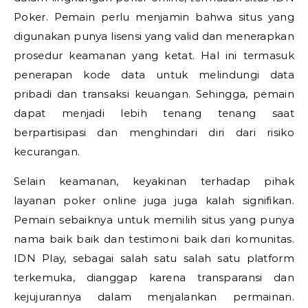
Poker. Pemain perlu menjamin bahwa situs yang
digunakan punya lisensi yang valid dan menerapkan
prosedur keamanan yang ketat. Hal ini termasuk
penerapan kode data untuk melindungi data
pribadi dan transaksi keuangan. Sehingga, pemain
dapat menjadi lebih tenang tenang saat
berpartisipasi dan menghindari diri dari risiko
kecurangan.
Selain keamanan, keyakinan terhadap pihak
layanan poker online juga juga kalah signifikan.
Pemain sebaiknya untuk memilih situs yang punya
nama baik baik dan testimoni baik dari komunitas.
IDN Play, sebagai salah satu salah satu platform
terkemuka, dianggap karena transparansi dan
kejujurannya dalam menjalankan permainan.