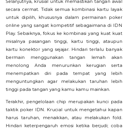
Selanjutnya, krusial untuk memastikan tangan awal
secara cermat. Tidak semua kombinasi kartu layak
untuk dipilih, khususnya dalam permainan poker
online yang sangat kompetitif sebagaimana di IDN
Play. Sebaiknya, fokus ke kombinasi yang kuat kuat
misalnya pasangan tinggi, kartu tinggi, ataupun
kartu konektor yang sejajar. Hindari terlalu banyak
bermain menggunakan tangan lemah akan
menolong Anda menurunkan kerugian serta
menempatkan diri pada tempat yang lebih
menguntungkan agar melakukan taruhan lebih
tinggi pada tangan yang kamu kamu mainkan.
Terakhir, pengelolaan chip merupakan kunci pada
taktik poker IDN. Krucial untuk mengetahui kapan
harus taruhan, menaikkan, atau melakukan fold.
Hindari keterpengaruh emosi ketika berjudi; coba