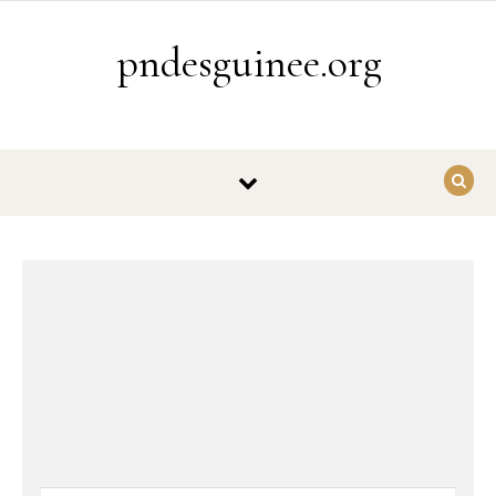
Skip to content
pndesguinee.org