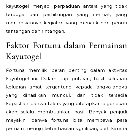
kayutogel menjadi perpaduan antara yang tidak
terduga dan perhitungan yang cermat, yang
menjadikannya kegiatan yang menarik dan penuh
tantangan dan rintangan.
Faktor Fortuna dalam Permainan
Kayutogel
Fortuna memiliki peran penting dalam aktivitas
kayutogel ini. Dalam tiap putaran, hasil keluaran
keluaran amat tergantung kepada angka-angka
yang dihasilkan muncul, dan tidak tersedia
kepastian bahwa taktik yang diterapkan digunakan
akan selalu membuahkan hasil. Banyak penjudi
meyakini bahwa fortuna bisa membawa para
pemain menuju keberhasilan signifikan, oleh karena