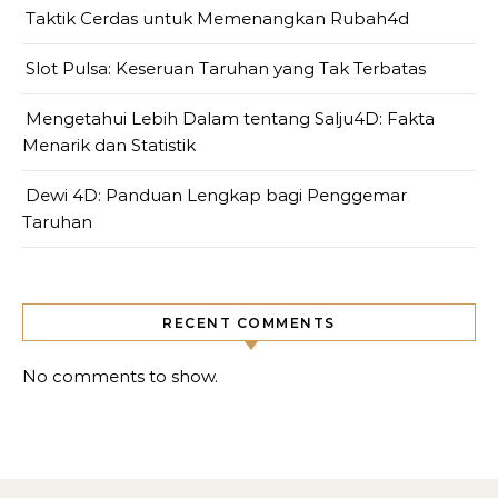
Taktik Cerdas untuk Memenangkan Rubah4d
Slot Pulsa: Keseruan Taruhan yang Tak Terbatas
Mengetahui Lebih Dalam tentang Salju4D: Fakta
Menarik dan Statistik
Dewi 4D: Panduan Lengkap bagi Penggemar
Taruhan
RECENT COMMENTS
No comments to show.