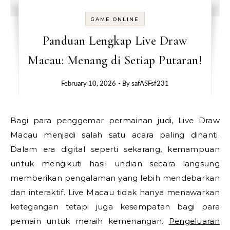
GAME ONLINE
Panduan Lengkap Live Draw
Macau: Menang di Setiap Putaran!
February 10, 2026
- By
safASFsf231
Bagi para penggemar permainan judi, Live Draw
Macau menjadi salah satu acara paling dinanti.
Dalam era digital seperti sekarang, kemampuan
untuk mengikuti hasil undian secara langsung
memberikan pengalaman yang lebih mendebarkan
dan interaktif. Live Macau tidak hanya menawarkan
ketegangan tetapi juga kesempatan bagi para
pemain untuk meraih kemenangan.
Pengeluaran