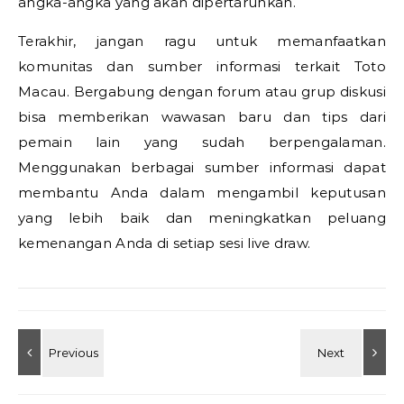
angka-angka yang akan dipertaruhkan.
Terakhir, jangan ragu untuk memanfaatkan
komunitas dan sumber informasi terkait Toto
Macau. Bergabung dengan forum atau grup diskusi
bisa memberikan wawasan baru dan tips dari
pemain lain yang sudah berpengalaman.
Menggunakan berbagai sumber informasi dapat
membantu Anda dalam mengambil keputusan
yang lebih baik dan meningkatkan peluang
kemenangan Anda di setiap sesi live draw.