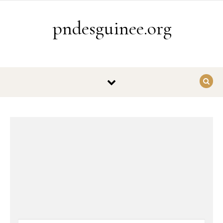
Skip to content
pndesguinee.org