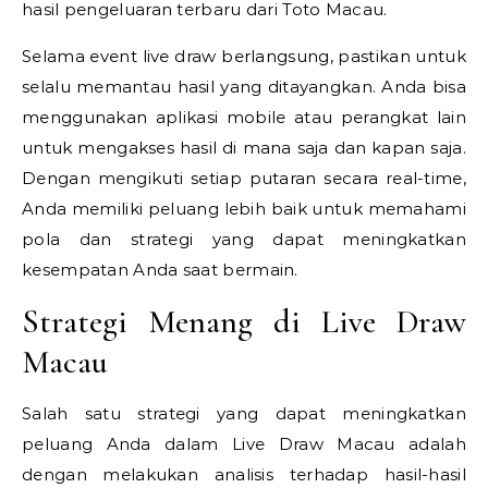
hasil pengeluaran terbaru dari Toto Macau.
Selama event live draw berlangsung, pastikan untuk
selalu memantau hasil yang ditayangkan. Anda bisa
menggunakan aplikasi mobile atau perangkat lain
untuk mengakses hasil di mana saja dan kapan saja.
Dengan mengikuti setiap putaran secara real-time,
Anda memiliki peluang lebih baik untuk memahami
pola dan strategi yang dapat meningkatkan
kesempatan Anda saat bermain.
Strategi Menang di Live Draw
Macau
Salah satu strategi yang dapat meningkatkan
peluang Anda dalam Live Draw Macau adalah
dengan melakukan analisis terhadap hasil-hasil