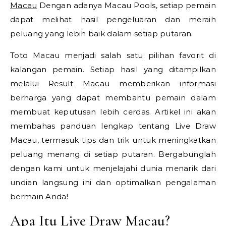
Macau
Dengan adanya Macau Pools, setiap pemain
dapat melihat hasil pengeluaran dan meraih
peluang yang lebih baik dalam setiap putaran.
Toto Macau menjadi salah satu pilihan favorit di
kalangan pemain. Setiap hasil yang ditampilkan
melalui Result Macau memberikan informasi
berharga yang dapat membantu pemain dalam
membuat keputusan lebih cerdas. Artikel ini akan
membahas panduan lengkap tentang Live Draw
Macau, termasuk tips dan trik untuk meningkatkan
peluang menang di setiap putaran. Bergabunglah
dengan kami untuk menjelajahi dunia menarik dari
undian langsung ini dan optimalkan pengalaman
bermain Anda!
Apa Itu Live Draw Macau?