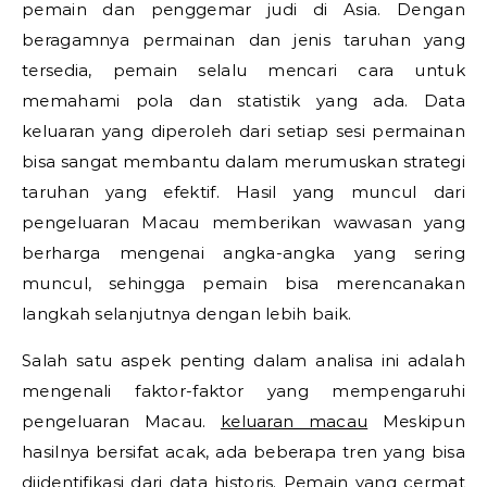
pemain dan penggemar judi di Asia. Dengan
beragamnya permainan dan jenis taruhan yang
tersedia, pemain selalu mencari cara untuk
memahami pola dan statistik yang ada. Data
keluaran yang diperoleh dari setiap sesi permainan
bisa sangat membantu dalam merumuskan strategi
taruhan yang efektif. Hasil yang muncul dari
pengeluaran Macau memberikan wawasan yang
berharga mengenai angka-angka yang sering
muncul, sehingga pemain bisa merencanakan
langkah selanjutnya dengan lebih baik.
Salah satu aspek penting dalam analisa ini adalah
mengenali faktor-faktor yang mempengaruhi
pengeluaran Macau.
keluaran macau
Meskipun
hasilnya bersifat acak, ada beberapa tren yang bisa
diidentifikasi dari data historis. Pemain yang cermat