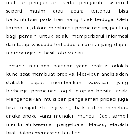
metode pengundian, serta pengaruh eksternal
seperti musim atau acara tertentu, bisa
berkontribusi pada hasil yang tidak terduga. Oleh
karena itu, dalam menikmati permainan ini, penting
bagi pemain untuk selalu memperbarui informasi
dan tetap waspada terhadap dinamika yang dapat
mempengaruhi hasil Toto Macau.
Terakhir, menjaga harapan yang realistis adalah
kunci saat membuat prediksi. Meskipun analisis dan
statistik dapat memberikan wawasan yang
berharga, permainan togel tetaplah bersifat acak.
Mengandalkan intuisi dan pengalaman pribadi juga
bisa menjadi strategi yang baik dalam menebak
angka-angka yang mungkin muncul. Jadi, sambil
menikmati keseruan pengeluaran Macau, tetaplah
bijak dalam memasang taruhan.