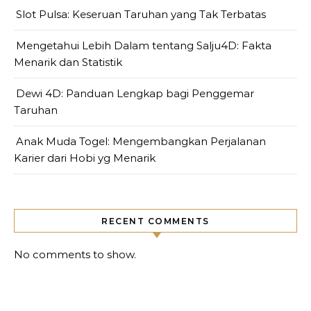
Slot Pulsa: Keseruan Taruhan yang Tak Terbatas
Mengetahui Lebih Dalam tentang Salju4D: Fakta
Menarik dan Statistik
Dewi 4D: Panduan Lengkap bagi Penggemar
Taruhan
Anak Muda Togel: Mengembangkan Perjalanan
Karier dari Hobi yg Menarik
RECENT COMMENTS
No comments to show.