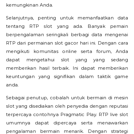
kemungkinan Anda.
Selanjutnya, penting untuk memanfaatkan data
tentang RTP slot yang ada. Banyak pemain
berpengalaman seringkali berbagi data mengenai
RTP dari permainan slot gacor hari ini. Dengan cara
mengikuti komunitas online serta forum, Anda
dapat mengetahui slot yang yang sedang
memberikan hasil terbaik. Ini dapat memberikan
keuntungan yang signifikan dalam taktik game
anda.
Sebagai penutup, cobalah untuk bermain di mesin
slot yang disediakan oleh penyedia dengan reputasi
terpercaya contohnya Pragmatic Play. RTP live slot
umumnya dapat dipercaya serta menawarkan
pengalaman bermain menarik. Dengan strategi