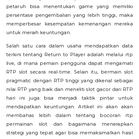
petaruh bisa menentukan game yang memiliki
persentase pengembalian yang lebih tinggi, maka
memperbesar kesempatan kemenangan mereka
untuk meraih keuntungan.
Salah satu cara dalam usaha mendapatkan data
terkini tentang Return to Player adalah melalui rtp
live, di mana pemain pengguna dapat mengamati
RTP slot secara real-time. Selain itu, bermain slot
pragmatic dengan RTP tinggi yang dikenal sebagai
nilai RTP yang baik dan meneliti slot gacor dari RTP
hari ini juga bisa menjadi taktik pintar untuk
mendapatkan keuntungan. Artikel ini akan akan
membahas lebih dalam tentang bocoran rtp
permainan slot dan bagaimana menerapkan
strategi yang tepat agar bisa memaksimalkan hasil