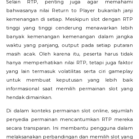
Selain RTP, penting juga agar memahami
bahwasanya nilai Return to Player bukanlah janji
kemenangan di setiap. Meskipun slot dengan RTP
tinggi yang tinggi cenderung menawarkan lebih
banyak kemenangan kemenangan dalam jangka
waktu yang panjang, output pada setiap putaran
masih acak. Oleh karena itu, peserta harus tidak
hanya memperhatikan nilai RTP, tetapi juga faktor
yang lain termasuk volatilitas serta ciri gameplay
untuk membuat keputusan yang lebih baik
informasional saat memilih permainan slot yang
hendak dimainkan.
Di dalam konteks permainan slot online, sejumlah
penyedia permainan mencantumkan RTP mereka
secara transparan. Ini membantu pengguna dalam
melaksanakan perbandingan dan memilih slot yang