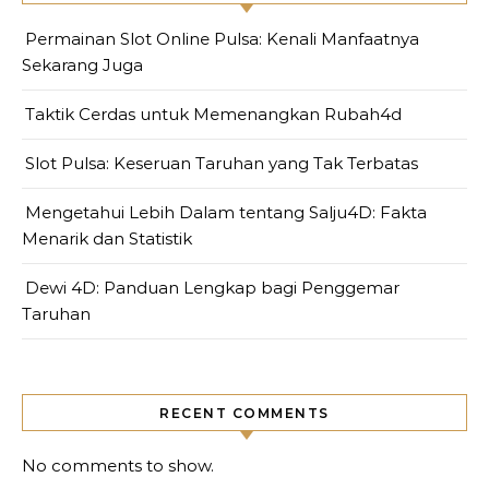
Permainan Slot Online Pulsa: Kenali Manfaatnya
Sekarang Juga
Taktik Cerdas untuk Memenangkan Rubah4d
Slot Pulsa: Keseruan Taruhan yang Tak Terbatas
Mengetahui Lebih Dalam tentang Salju4D: Fakta
Menarik dan Statistik
Dewi 4D: Panduan Lengkap bagi Penggemar
Taruhan
RECENT COMMENTS
No comments to show.