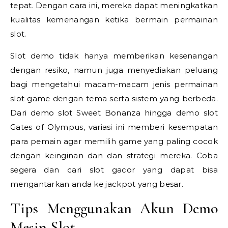
tepat. Dengan cara ini, mereka dapat meningkatkan
kualitas kemenangan ketika bermain permainan
slot.
Slot demo tidak hanya memberikan kesenangan
dengan resiko, namun juga menyediakan peluang
bagi mengetahui macam-macam jenis permainan
slot game dengan tema serta sistem yang berbeda.
Dari demo slot Sweet Bonanza hingga demo slot
Gates of Olympus, variasi ini memberi kesempatan
para pemain agar memilih game yang paling cocok
dengan keinginan dan dan strategi mereka. Coba
segera dan cari slot gacor yang dapat bisa
mengantarkan anda ke jackpot yang besar.
Tips Menggunakan Akun Demo
Mesin Slot