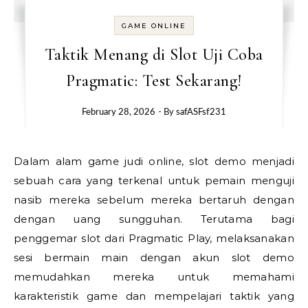
GAME ONLINE
Taktik Menang di Slot Uji Coba
Pragmatic: Test Sekarang!
February 28, 2026
- By
safASFsf231
Dalam alam game judi online, slot demo menjadi
sebuah cara yang terkenal untuk pemain menguji
nasib mereka sebelum mereka bertaruh dengan
dengan uang sungguhan. Terutama bagi
penggemar slot dari Pragmatic Play, melaksanakan
sesi bermain main dengan akun slot demo
memudahkan mereka untuk memahami
karakteristik game dan mempelajari taktik yang