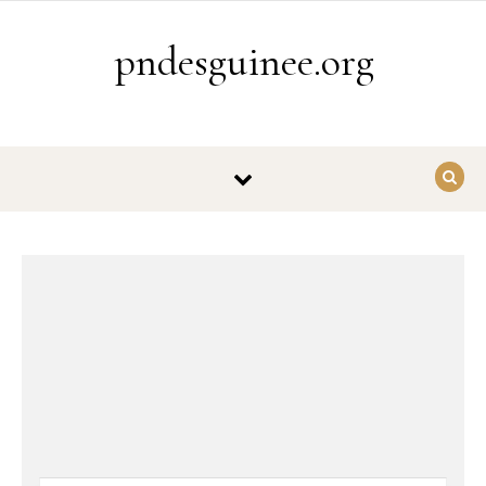
Skip to content
pndesguinee.org