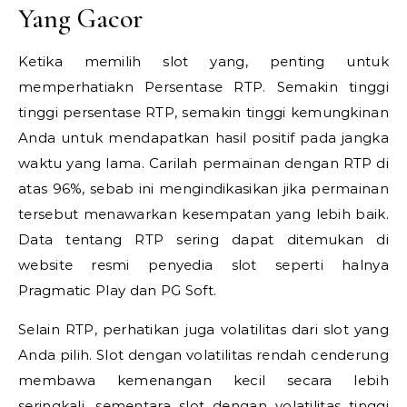
Yang Gacor
Ketika memilih slot yang, penting untuk
memperhatiakn Persentase RTP. Semakin tinggi
tinggi persentase RTP, semakin tinggi kemungkinan
Anda untuk mendapatkan hasil positif pada jangka
waktu yang lama. Carilah permainan dengan RTP di
atas 96%, sebab ini mengindikasikan jika permainan
tersebut menawarkan kesempatan yang lebih baik.
Data tentang RTP sering dapat ditemukan di
website resmi penyedia slot seperti halnya
Pragmatic Play dan PG Soft.
Selain RTP, perhatikan juga volatilitas dari slot yang
Anda pilih. Slot dengan volatilitas rendah cenderung
membawa kemenangan kecil secara lebih
seringkali, sementara slot dengan volatilitas tinggi