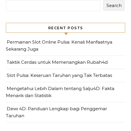
Search
RECENT POSTS
Permainan Slot Online Pulsa: Kenali Manfaatnya
Sekarang Juga
Taktik Cerdas untuk Memenangkan Rubah4d
Slot Pulsa: Keseruan Taruhan yang Tak Terbatas
Mengetahui Lebih Dalam tentang Salju4D: Fakta
Menarik dan Statistik
Dewi 4D: Panduan Lengkap bagi Penggemar
Taruhan