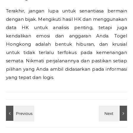
Terakhir, jangan lupa untuk senantiasa bermain
dengan bijak. Mengikuti hasil HK dan menggunakan
data HK untuk analisis penting, tetapi juga
kendalikan emosi dan anggaran Anda. Togel
Hongkong adalah bentuk hiburan, dan krusial
untuk tidak terlalu terfokus pada kemenangan
semata. Nikmati perjalanannya dan pastikan setiap
pilihan yang Anda ambil didasarkan pada informasi
yang tepat dan logis.