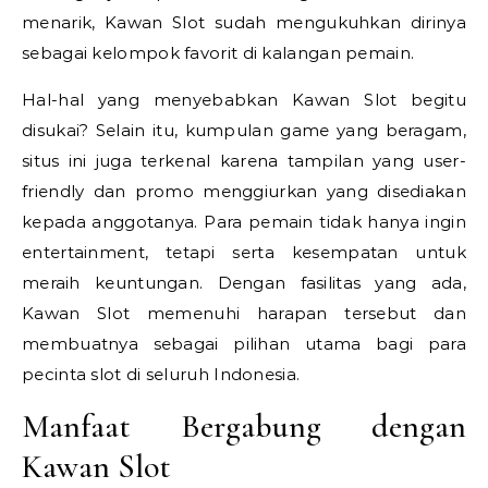
menarik, Kawan Slot sudah mengukuhkan dirinya
sebagai kelompok favorit di kalangan pemain.
Hal-hal yang menyebabkan Kawan Slot begitu
disukai? Selain itu, kumpulan game yang beragam,
situs ini juga terkenal karena tampilan yang user-
friendly dan promo menggiurkan yang disediakan
kepada anggotanya. Para pemain tidak hanya ingin
entertainment, tetapi serta kesempatan untuk
meraih keuntungan. Dengan fasilitas yang ada,
Kawan Slot memenuhi harapan tersebut dan
membuatnya sebagai pilihan utama bagi para
pecinta slot di seluruh Indonesia.
Manfaat Bergabung dengan
Kawan Slot