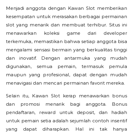
Menjadi anggota dengan Kawan Slot memberikan
kesempatan untuk merasakan berbagai permainan
slot yang menarik dan membuat terhibur. Situs ini
menawarkan koleksi game dari developer
terkemuka, memastikan bahwa setiap anggota bisa
mengalami sensasi bermain yang berkualitas tinggi
dan inovatif. Dengan antarmuka yang mudah
digunakan, semua pemain, termasuk pemula
maupun yang profesional, dapat dengan mudah
menavigasi dan mencari permainan favorit mereka.
Selain itu, Kawan Slot kerap menawarkan bonus
dan promosi menarik bagi anggota. Bonus
pendaftaran, reward untuk deposit, dan hadiah
untuk pemain setia adalah sejumlah contoh insentif
yang dapat diharapkan. Hal ini tak hanya