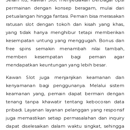
permainan dengan konsep beragam, mulai dari
petualangan hingga fantasi. Pemain bisa merasakan
ratusan slot dengan tokoh dan kisah yang khas,
yang tidak hanya menghibur tetapi memberikan
kesempatan untung yang menggugah. Bonus dan
free spins semakin menambah nilai tambah,
memberi kesempatan bagi pemain agar
mendapatkan keuntungan yang lebih besar.
Kawan Slot juga menjanjikan keamanan dan
kenyamanan bagi penggunanya. Melalui sistem
keamanan yang, pemain dapat bermain dengan
tenang tanpa khawatir tentang kebocoran data
pribadi. Layanan layanan pelanggan yang responsif
juga memastikan setiap permasalahan dan inquiry
dapat diselesaikan dalam waktu singkat, sehingga