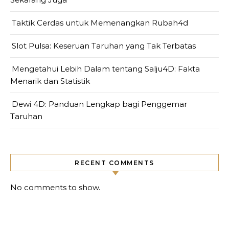
Taktik Cerdas untuk Memenangkan Rubah4d
Slot Pulsa: Keseruan Taruhan yang Tak Terbatas
Mengetahui Lebih Dalam tentang Salju4D: Fakta
Menarik dan Statistik
Dewi 4D: Panduan Lengkap bagi Penggemar
Taruhan
RECENT COMMENTS
No comments to show.