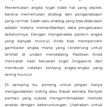
Menentukan angka togel tidak hal yang sepele,
karena memerlukan strategi dan penganalisaan
yang cermat. Salah satu strategi yang bisa dilakukan
adalah melalui memanfaatkan data pengeluaran
sebelumnya. Dengan menganalisis pattern angka
yang banyak muncul, Anda bisa memperoleh
gambaran angka mana yang cenderung untuk
terlihat di undian mendatang. Pastikan Anda
mencatat hasil keluaran togel Singapore dan
membuat catatan tentang angka-angka yang
sering muncul.
Di samping itu, penting untuk jangan hanya
mengandalkan insting atau firasat semata. Banyak
pemain yang sukses mengombinasikan metode
analisis dengan keberuntungan. Usahakan untuk