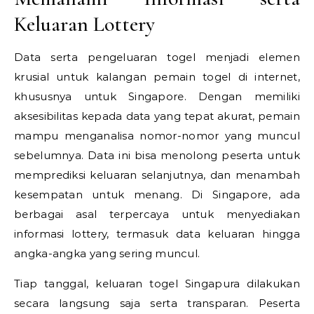
Keluaran Lottery
Data serta pengeluaran togel menjadi elemen
krusial untuk kalangan pemain togel di internet,
khususnya untuk Singapore. Dengan memiliki
aksesibilitas kepada data yang tepat akurat, pemain
mampu menganalisa nomor-nomor yang muncul
sebelumnya. Data ini bisa menolong peserta untuk
memprediksi keluaran selanjutnya, dan menambah
kesempatan untuk menang. Di Singapore, ada
berbagai asal terpercaya untuk menyediakan
informasi lottery, termasuk data keluaran hingga
angka-angka yang sering muncul.
Tiap tanggal, keluaran togel Singapura dilakukan
secara langsung saja serta transparan. Peserta