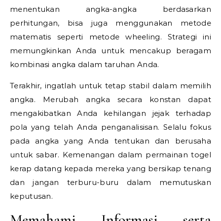
menentukan angka-angka berdasarkan
perhitungan, bisa juga menggunakan metode
matematis seperti metode wheeling. Strategi ini
memungkinkan Anda untuk mencakup beragam
kombinasi angka dalam taruhan Anda.
Terakhir, ingatlah untuk tetap stabil dalam memilih
angka. Merubah angka secara konstan dapat
mengakibatkan Anda kehilangan jejak terhadap
pola yang telah Anda penganalisisan. Selalu fokus
pada angka yang Anda tentukan dan berusaha
untuk sabar. Kemenangan dalam permainan togel
kerap datang kepada mereka yang bersikap tenang
dan jangan terburu-buru dalam memutuskan
keputusan.
Memahami Informasi serta