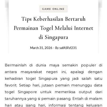
GAME ONLINE
Tips Keberhasilan Bertaruh
Permainan Togel Melalui Internet
di Singapura
March 31, 2026
- By
safASFsf231
Bermainlah di dunia maya semakin populer di
antara masyarakat negeri ini, apalagi dengan
kehadiran togel Singapura yang jadi salah satu
favorit. Setiap hari, jutaan pemain menunggu data
togel Singapore untuk memeriksa output dari
taruhannya yang si pemain pasang. Entah di malam
hari atau siang hari, informasi tentang keluaran