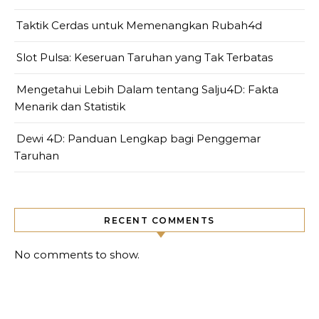
Taktik Cerdas untuk Memenangkan Rubah4d
Slot Pulsa: Keseruan Taruhan yang Tak Terbatas
Mengetahui Lebih Dalam tentang Salju4D: Fakta
Menarik dan Statistik
Dewi 4D: Panduan Lengkap bagi Penggemar
Taruhan
RECENT COMMENTS
No comments to show.