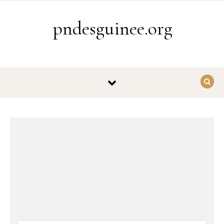
Skip to content
pndesguinee.org