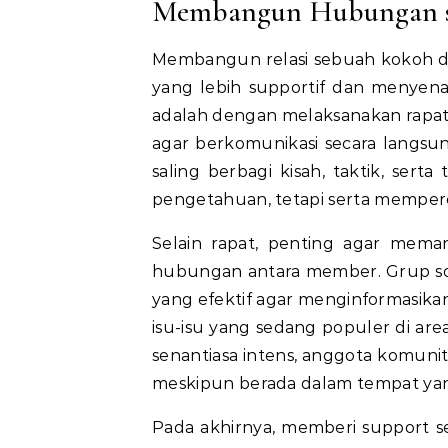
Membangun Hubungan s
Membangun relasi sebuah kokoh di
yang lebih supportif dan menyena
adalah dengan melaksanakan rapa
agar berkomunikasi secara langs
saling berbagi kisah, taktik, sert
pengetahuan, tetapi serta mempere
Selain rapat, penting agar mem
hubungan antara member. Grup sos
yang efektif agar menginformasikan
isu-isu yang sedang populer di ar
senantiasa intens, anggota komunita
meskipun berada dalam tempat yang
Pada akhirnya, memberi support s