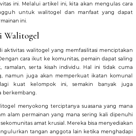
s ini. Melalui artikel ini, kita akan mengulas cara
gguh untuk walitogel dan manfaat yang dapat
mainan ini.
i Walitogel
 aktivitas walitogel yang memfasilitasi menciptakan
Dengan cara ikut ke komunitas, pemain dapat saling
, ramalan, serta kisah individu. Hal ini tidak cuma
ng, namun juga akan memperkuat ikatan komunal
Selagi kuat kelompok ini, semakin banyak juga
a berkembang.
walitogel menyokong terciptanya suasana yang mana
lam alam permainan yang mana sering kali dipenuhi
 sekomunitas amat krusial. Mereka bisa menyediakan
engulurkan tangan anggota lain ketika menghadapi