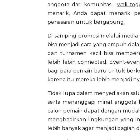
anggota dari komunitas .
wali tog
menarik, Anda dapat menarik pe
penasaran untuk bergabung.
Di samping promosi melalui media 
bisa menjadi cara yang ampuh da
dan turnamen kecil bisa mempere
lebih lebih connected. Event-ev
bagi para pemain baru untuk berk
karena itu mereka lebih menjadi 
Tidak lupa dalam menyediakan salu
serta menanggapi minat anggota 
calon pemain dapat dengan mudah
menghadirkan lingkungan yang incl
lebih banyak agar menjadi bagian 