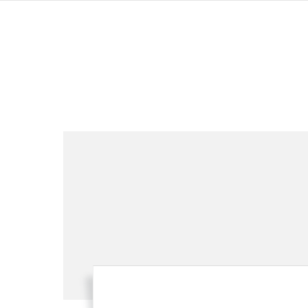
Skip to content