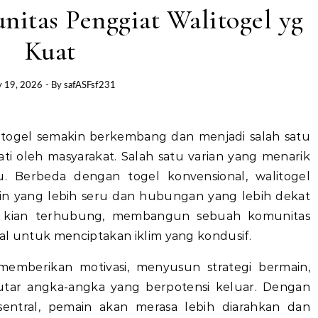
tas Penggiat Walitogel yg
Kuat
 19, 2026
- By
safASFsf231
ati oleh masyarakat. Salah satu varian yang menarik
ru. Berbeda dengan togel konvensional, walitogel
 yang lebih seru dan hubungan yang lebih dekat
g kian terhubung, membangun sebuah komunitas
al untuk menciptakan iklim yang kondusif.
emberikan motivasi, menyusun strategi bermain,
eputar angka-angka yang berpotensi keluar. Dengan
 sentral, pemain akan merasa lebih diarahkan dan