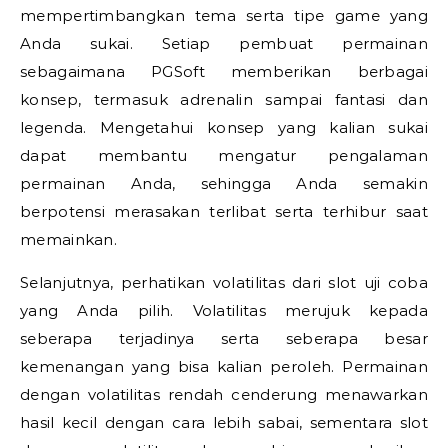
mempertimbangkan tema serta tipe game yang
Anda sukai. Setiap pembuat permainan
sebagaimana PGSoft memberikan berbagai
konsep, termasuk adrenalin sampai fantasi dan
legenda. Mengetahui konsep yang kalian sukai
dapat membantu mengatur pengalaman
permainan Anda, sehingga Anda semakin
berpotensi merasakan terlibat serta terhibur saat
memainkan.
Selanjutnya, perhatikan volatilitas dari slot uji coba
yang Anda pilih. Volatilitas merujuk kepada
seberapa terjadinya serta seberapa besar
kemenangan yang bisa kalian peroleh. Permainan
dengan volatilitas rendah cenderung menawarkan
hasil kecil dengan cara lebih sabai, sementara slot