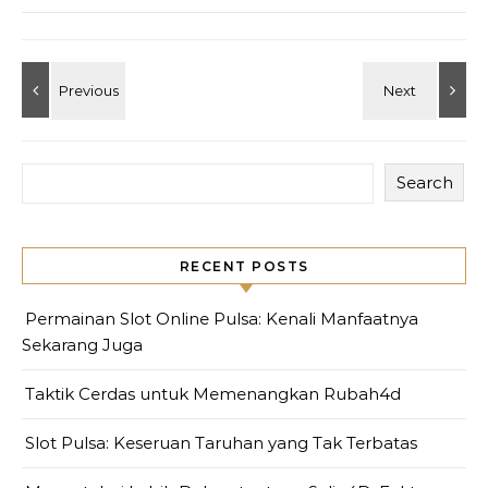
Search
RECENT POSTS
Permainan Slot Online Pulsa: Kenali Manfaatnya
Sekarang Juga
Taktik Cerdas untuk Memenangkan Rubah4d
Slot Pulsa: Keseruan Taruhan yang Tak Terbatas