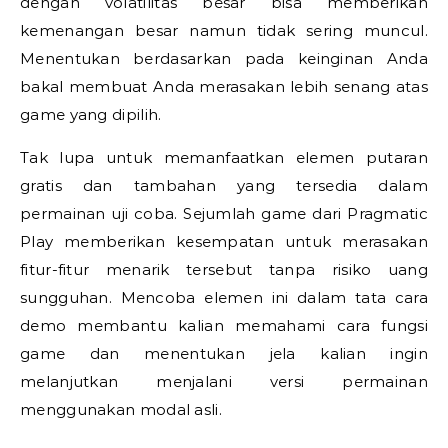
dengan volatilitas besar bisa memberikan
kemenangan besar namun tidak sering muncul.
Menentukan berdasarkan pada keinginan Anda
bakal membuat Anda merasakan lebih senang atas
game yang dipilih.
Tak lupa untuk memanfaatkan elemen putaran
gratis dan tambahan yang tersedia dalam
permainan uji coba. Sejumlah game dari Pragmatic
Play memberikan kesempatan untuk merasakan
fitur-fitur menarik tersebut tanpa risiko uang
sungguhan. Mencoba elemen ini dalam tata cara
demo membantu kalian memahami cara fungsi
game dan menentukan jela kalian ingin
melanjutkan menjalani versi permainan
menggunakan modal asli.