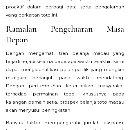
proaktif dalam berbagi data serta pengalaman
yang berkaitan toto ini.
Ramalan Pengeluaran Masa
Depan
Dengan mengamati tren belanja macau yang
terjadi terjadi selama beberapa waktu terakhir, kami
dapat mengidentifikasi pola spesifik yang mungkin
mungkin berlanjut pada waktu mendatang.
Dengan pertumbuhan ketertarikan masyarakat
terhadap permainan togel, khususnya pada
kalangan pemain setia, prospek belanja toto macau
akan menyusul peningkatan.
Banyak faktor mempengaruhi jumlah ekspansi,