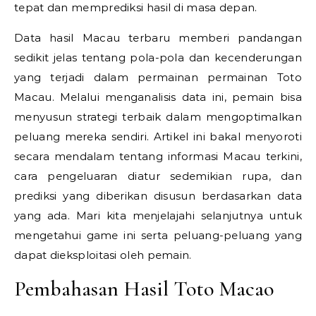
tepat dan memprediksi hasil di masa depan.
Data hasil Macau terbaru memberi pandangan
sedikit jelas tentang pola-pola dan kecenderungan
yang terjadi dalam permainan permainan Toto
Macau. Melalui menganalisis data ini, pemain bisa
menyusun strategi terbaik dalam mengoptimalkan
peluang mereka sendiri. Artikel ini bakal menyoroti
secara mendalam tentang informasi Macau terkini,
cara pengeluaran diatur sedemikian rupa, dan
prediksi yang diberikan disusun berdasarkan data
yang ada. Mari kita menjelajahi selanjutnya untuk
mengetahui game ini serta peluang-peluang yang
dapat dieksploitasi oleh pemain.
Pembahasan Hasil Toto Macao