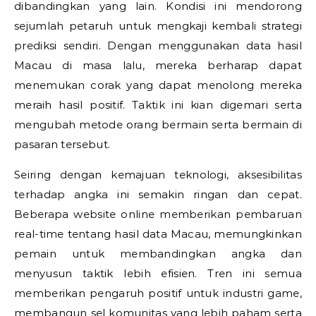
dibandingkan yang lain. Kondisi ini mendorong
sejumlah petaruh untuk mengkaji kembali strategi
prediksi sendiri. Dengan menggunakan data hasil
Macau di masa lalu, mereka berharap dapat
menemukan corak yang dapat menolong mereka
meraih hasil positif. Taktik ini kian digemari serta
mengubah metode orang bermain serta bermain di
pasaran tersebut.
Seiring dengan kemajuan teknologi, aksesibilitas
terhadap angka ini semakin ringan dan cepat.
Beberapa website online memberikan pembaruan
real-time tentang hasil data Macau, memungkinkan
pemain untuk membandingkan angka dan
menyusun taktik lebih efisien. Tren ini semua
memberikan pengaruh positif untuk industri game,
membangun sel komunitas yang lebih paham serta