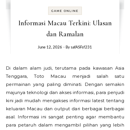
GAME ONLINE
Informasi Macau Terkini: Ulasan
dan Ramalan
June 12, 2026
- By
safASFsf231
Di dalam alam judi, terutama pada kawasan Asia
Tenggara, Toto Macau menjadi salah satu
permainan yang paling diminati. Dengan semakin
majunya teknologi dan akses informasi, para penjudi
kini jadi mudah mengakses informasi latest tentang
keluaran Macau dan output dari berbagai berbagai
asal. Informasi ini sangat penting agar membantu
para petaruh dalam mengambil pilihan yang lebih