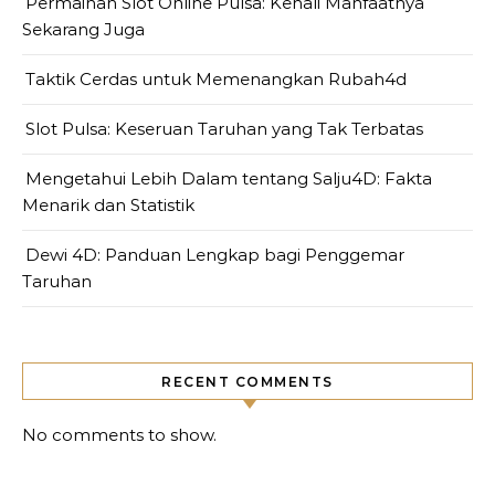
Permainan Slot Online Pulsa: Kenali Manfaatnya
Sekarang Juga
Taktik Cerdas untuk Memenangkan Rubah4d
Slot Pulsa: Keseruan Taruhan yang Tak Terbatas
Mengetahui Lebih Dalam tentang Salju4D: Fakta
Menarik dan Statistik
Dewi 4D: Panduan Lengkap bagi Penggemar
Taruhan
RECENT COMMENTS
No comments to show.