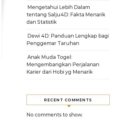
Mengetahui Lebih Dalam
tentang Salju4D: Fakta Menarik
dan Statistik
Dewi 4D: Panduan Lengkap bagi
Penggemar Taruhan
Anak Muda Togel:
Mengembangkan Perjalanan
Karier dari Hobi yg Menarik
RECENT COMMENTS
No comments to show.