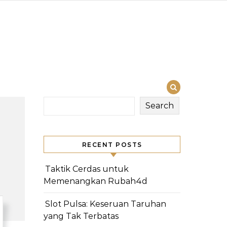
Search
RECENT POSTS
Taktik Cerdas untuk
Memenangkan Rubah4d
Slot Pulsa: Keseruan Taruhan
yang Tak Terbatas