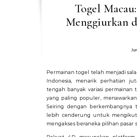
Togel Macau
Menggiurkan d
Jun
Permainan togel telah menjadi salah satu jenis permainan yang paling paling populer di
Indonesia, menarik perhatian ju
tengah banyak variasi permainan t
yang paling populer, menawarkan
Seiring dengan berkembangnya tek
lebih cenderung untuk mengikut
mengakses beraneka pilihan pasar s