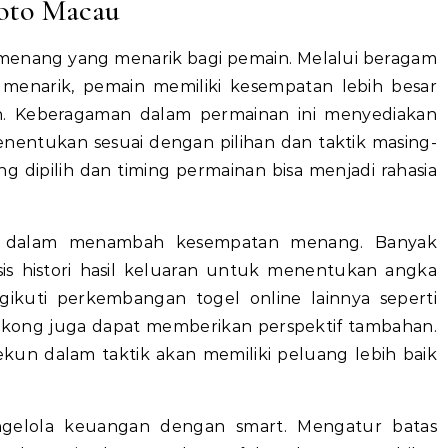
Toto Macau
enang yang menarik bagi pemain. Melalui beragam
 menarik, pemain memiliki kesempatan lebih besar
 Keberagaman dalam permainan ini menyediakan
nentukan sesuai dengan pilihan dan taktik masing-
g dipilih dan timing permainan bisa menjadi rahasia
al dalam menambah kesempatan menang. Banyak
is histori hasil keluaran untuk menentukan angka
ngikuti perkembangan togel online lainnya seperti
gkong juga dapat memberikan perspektif tambahan.
kun dalam taktik akan memiliki peluang lebih baik
gelola keuangan dengan smart. Mengatur batas