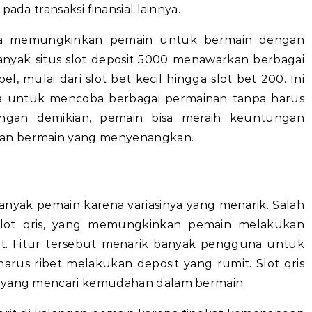
pada transaksi finansial lainnya.
 juga memungkinkan pemain untuk bermain dengan
nyak situs slot deposit 5000 menawarkan berbagai
l, mulai dari slot bet kecil hingga slot bet 200. Ini
 untuk mencoba berbagai permainan tanpa harus
gan demikian, pemain bisa meraih keuntungan
man bermain yang menyenangkan.
banyak pemain karena variasinya yang menarik. Salah
 slot qris, yang memungkinkan pemain melakukan
t. Fitur tersebut menarik banyak pengguna untuk
us ribet melakukan deposit yang rumit. Slot qris
a yang mencari kemudahan dalam bermain.