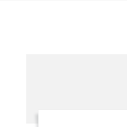
Skip to content