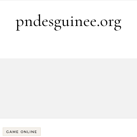
pndesguinee.org
GAME ONLINE