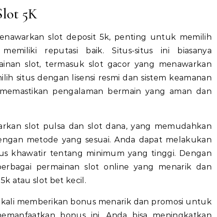
Slot 5K
enawarkan slot deposit 5k, penting untuk memilih
miliki reputasi baik. Situs-situs ini biasanya
ainan slot, termasuk slot gacor yang menawarkan
lih situs dengan lisensi resmi dan sistem keamanan
k memastikan pengalaman bermain yang aman dan
rkan slot pulsa dan slot dana, yang memudahkan
engan metode yang sesuai. Anda dapat melakukan
rus khawatir tentang minimum yang tinggi. Dengan
 berbagai permainan slot online yang menarik dan
k atau slot bet kecil.
ing kali memberikan bonus menarik dan promosi untuk
emanfaatkan bonus ini, Anda bisa meningkatkan