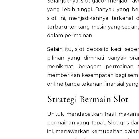
Selanjutnya, slot gacor menjadi f
yang lebih tinggi. Banyak yang be
slot ini, menjadikannya terkenal 
terbaru tentang mesin yang seda
dalam permainan.
Selain itu, slot deposito kecil sep
pilihan yang diminati banyak or
menikmati beragam permainan t
memberikan kesempatan bagi semu
online tanpa tekanan finansial yang
Strategi Bermain Slot
Untuk mendapatkan hasil maksimal
permainan yang tepat. Slot qris dan
ini, menawarkan kemudahan dalam 