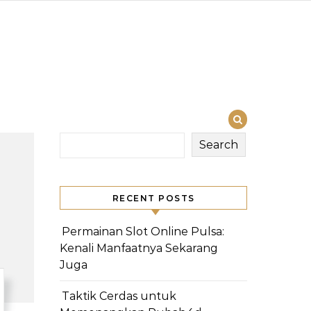
Search
RECENT POSTS
Permainan Slot Online Pulsa:
Kenali Manfaatnya Sekarang
Juga
Taktik Cerdas untuk