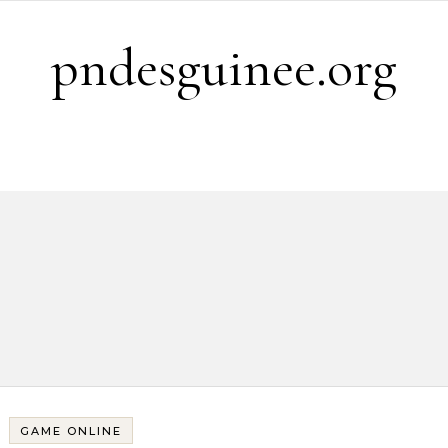
pndesguinee.org
GAME ONLINE