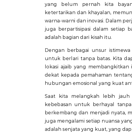
yang belum pernah kita baya
ketertarikan dan khayalan, memun
warna-warni dan inovasi. Dalam perj
juga berpartisipasi dalam setiap b
adalah bagian dari kisah itu.
Dengan berbagai unsur istimewa ya
untuk berlari tanpa batas. Kita da
lokasi ajaib yang membangkitkan i
dekat kepada pemahaman tentang es
hubungan emosional yang kuat antar
Saat kita melangkah lebih jauh 
kebebasan untuk berhayal tanpa 
berkembang dan menjadi nyata, me
juga mengalami setiap nuansa yang
adalah senjata yang kuat, yang da