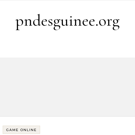
pndesguinee.org
GAME ONLINE