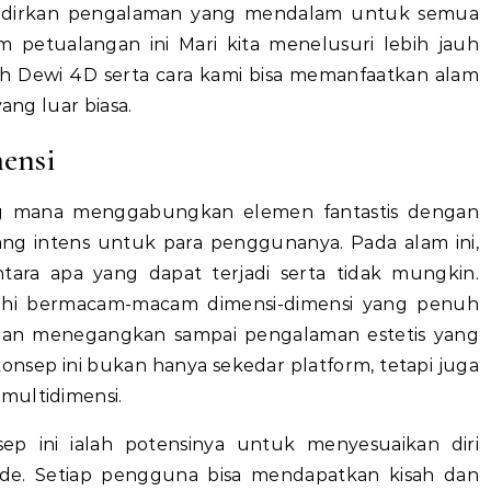
dirkan pengalaman yang mendalam untuk semua
m petualangan ini Mari kita menelusuri lebih jauh
leh Dewi 4D serta cara kami bisa memanfaatkan alam
yang luar biasa.
ensi
ng mana menggabungkan elemen fantastis dengan
yang intens untuk para penggunanya. Pada alam ini,
ntara apa yang dapat terjadi serta tidak mungkin.
ahi bermacam-macam dimensi-dimensi yang penuh
laman menegangkan sampai pengalaman estetis yang
onsep ini bukan hanya sekedar platform, tetapi juga
multidimensi.
p ini ialah potensinya untuk menyesuaikan diri
de. Setiap pengguna bisa mendapatkan kisah dan