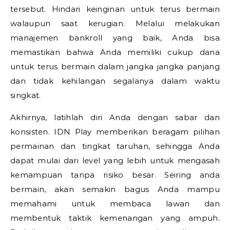
tersebut. Hindari keinginan untuk terus bermain
walaupun saat kerugian. Melalui melakukan
manajemen bankroll yang baik, Anda bisa
memastikan bahwa Anda memiliki cukup dana
untuk terus bermain dalam jangka jangka panjang
dan tidak kehilangan segalanya dalam waktu
singkat.
Akhirnya, latihlah diri Anda dengan sabar dan
konsisten. IDN Play memberikan beragam pilihan
permainan dan tingkat taruhan, sehingga Anda
dapat mulai dari level yang lebih untuk mengasah
kemampuan tanpa risiko besar. Seiring anda
bermain, akan semakin bagus Anda mampu
memahami untuk membaca lawan dan
membentuk taktik kemenangan yang ampuh.