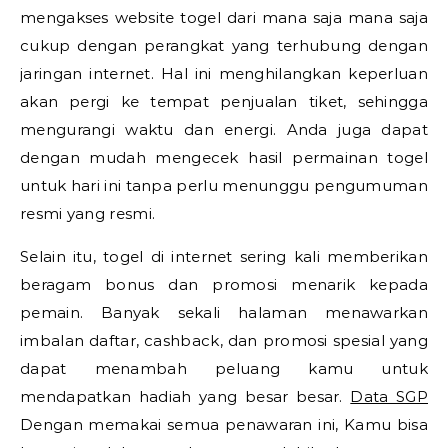
mengakses website togel dari mana saja mana saja
cukup dengan perangkat yang terhubung dengan
jaringan internet. Hal ini menghilangkan keperluan
akan pergi ke tempat penjualan tiket, sehingga
mengurangi waktu dan energi. Anda juga dapat
dengan mudah mengecek hasil permainan togel
untuk hari ini tanpa perlu menunggu pengumuman
resmi yang resmi.
Selain itu, togel di internet sering kali memberikan
beragam bonus dan promosi menarik kepada
pemain. Banyak sekali halaman menawarkan
imbalan daftar, cashback, dan promosi spesial yang
dapat menambah peluang kamu untuk
mendapatkan hadiah yang besar besar.
Data SGP
Dengan memakai semua penawaran ini, Kamu bisa