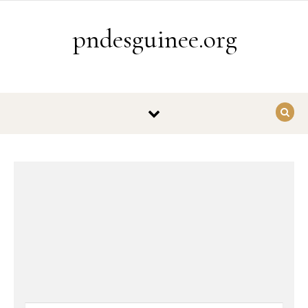
Skip to content
pndesguinee.org