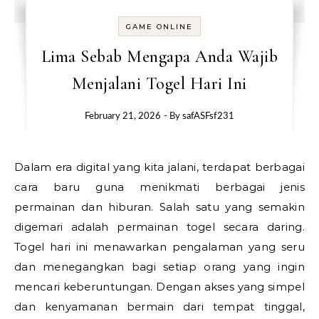
GAME ONLINE
Lima Sebab Mengapa Anda Wajib
Menjalani Togel Hari Ini
February 21, 2026
- By
safASFsf231
Dalam era digital yang kita jalani, terdapat berbagai
cara baru guna menikmati berbagai jenis
permainan dan hiburan. Salah satu yang semakin
digemari adalah permainan togel secara daring.
Togel hari ini menawarkan pengalaman yang seru
dan menegangkan bagi setiap orang yang ingin
mencari keberuntungan. Dengan akses yang simpel
dan kenyamanan bermain dari tempat tinggal,