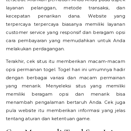
layanan pelanggan, metode transaksi, dan
kecepatan penarikan dana. Website yang
terpercaya terpercaya biasanya memiliki layanan
customer service yang responsif dan beragam opsi
cara pembayaran yang memudahkan untuk Anda
melakukan perdagangan.
Terakhir, cek situs itu memberikan macam-macam
opsi permainan togel. Togel hari ini umumnya hadir
dengan berbagai variasi dan macam permainan
yang menarik. Menyeleksi situs yang memiliki
memiliki beragam opsi dan menarik bisa
menambah pengalaman bertaruh Anda. Cek juga
pula website itu memberikan informasi yang jelas
tentang aturan dan ketentuan game.