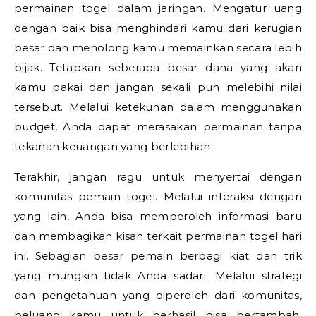
permainan togel dalam jaringan. Mengatur uang
dengan baik bisa menghindari kamu dari kerugian
besar dan menolong kamu memainkan secara lebih
bijak. Tetapkan seberapa besar dana yang akan
kamu pakai dan jangan sekali pun melebihi nilai
tersebut. Melalui ketekunan dalam menggunakan
budget, Anda dapat merasakan permainan tanpa
tekanan keuangan yang berlebihan.
Terakhir, jangan ragu untuk menyertai dengan
komunitas pemain togel. Melalui interaksi dengan
yang lain, Anda bisa memperoleh informasi baru
dan membagikan kisah terkait permainan togel hari
ini. Sebagian besar pemain berbagi kiat dan trik
yang mungkin tidak Anda sadari. Melalui strategi
dan pengetahuan yang diperoleh dari komunitas,
peluang kamu untuk berhasil bisa bertambah,