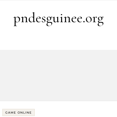
pndesguinee.org
GAME ONLINE