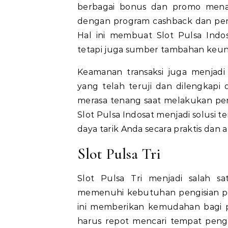
berbagai bonus dan promo mena
dengan program cashback dan pena
Hal ini membuat Slot Pulsa Indo
tetapi juga sumber tambahan keu
Keamanan transaksi juga menjadi 
yang telah teruji dan dilengkapi
merasa tenang saat melakukan pen
Slot Pulsa Indosat menjadi solusi
daya tarik Anda secara praktis dan 
Slot Pulsa Tri
Slot Pulsa Tri menjadi salah s
memenuhi kebutuhan pengisian pu
ini memberikan kemudahan bagi p
harus repot mencari tempat pengis