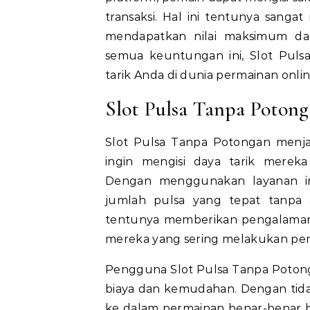
transaksi. Hal ini tentunya sang
mendapatkan nilai maksimum dar
semua keuntungan ini, Slot Puls
tarik Anda di dunia permainan onlin
Slot Pulsa Tanpa Poton
Slot Pulsa Tanpa Potongan menja
ingin mengisi daya tarik merek
Dengan menggunakan layanan in
jumlah pulsa yang tepat tanpa a
tentunya memberikan pengalaman 
mereka yang sering melakukan peng
Pengguna Slot Pulsa Tanpa Potong
biaya dan kemudahan. Dengan tida
ke dalam permainan benar-benar bi