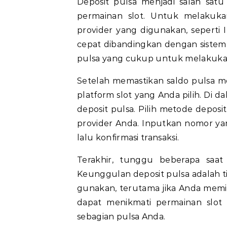
Deposit pulsa menjadi salah sat
permainan slot. Untuk melakuka
provider yang digunakan, seperti 
cepat dibandingkan dengan sistem 
pulsa yang cukup untuk melakukan 
Setelah memastikan saldo pulsa 
platform slot yang Anda pilih. Di d
deposit pulsa. Pilih metode deposit
provider Anda. Inputkan nomor yan
lalu konfirmasi transaksi.
Terakhir, tunggu beberapa saat 
Keunggulan deposit pulsa adalah 
gunakan, terutama jika Anda memil
dapat menikmati permainan slot
sebagian pulsa Anda.