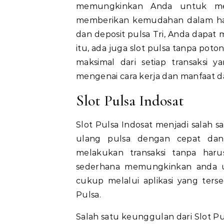
memungkinkan Anda untuk mel
memberikan kemudahan dalam hal 
dan deposit pulsa Tri, Anda dapat 
itu, ada juga slot pulsa tanpa po
maksimal dari setiap transaksi y
mengenai cara kerja dan manfaat dari
Slot Pulsa Indosat
Slot Pulsa Indosat menjadi salah 
ulang pulsa dengan cepat dan
melakukan transaksi tanpa haru
sederhana memungkinkan anda u
cukup melalui aplikasi yang terse
Pulsa.
Salah satu keunggulan dari Slot 