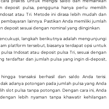
u cara praktis untuk mengisi saldo dan memainkan
n deposit pulsa, pengguna hanya perlu memilih
Indosat atau Tri. Metode ini dirasa lebih mudah dan
pembayaran lainnya. Pastikan Anda memiliki jumlah
deposit sesuai dengan nominal yang diinginkan.
mencukupi, langkah berikutnya adalah mengunjungi
alam platform tersebut, biasanya terdapat opsi untuk
 pulsa Indosat atau deposit pulsa Tri, sesuai dengan
g terdaftar dan jumlah pulsa yang ingin di-deposit,
hingga transaksi berhasil dan saldo Anda terisi.
tidak adanya potongan pada jumlah pulsa yang Anda
ih slot pulsa tanpa potongan. Dengan cara ini, Anda
 dengan lebih nyaman tanpa khawatir kehilangan