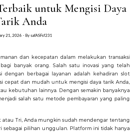
 Terbaik untuk Mengisi Daya
Tarik Anda
ary 21, 2026
- By
safASFsf231
agi banyak orang. Salah satu inovasi yang telah
i dengan berbagai layanan adalah kehadiran slot
si cepat dan mudah untuk mengisi daya tarik Anda,
atau kebutuhan lainnya. Dengan semakin banyaknya
 menjadi salah satu metode pembayaran yang paling
t atau Tri, Anda mungkin sudah mendengar tentang
ri sebagai pilihan unggulan. Platform ini tidak hanya